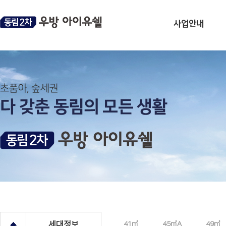
사업안내
사업개요
분양일정
모집공고
브랜드소개
오시는길
세대정보
41㎡
45㎡A
49㎡