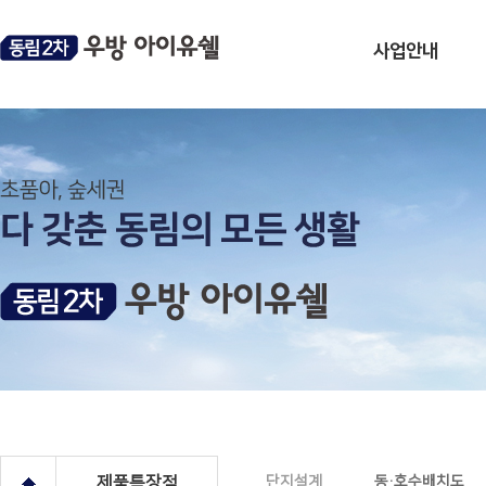
사업안내
사업개요
분양일정
모집공고
브랜드소개
오시는길
제품특장점
단지설계
동·호수배치도